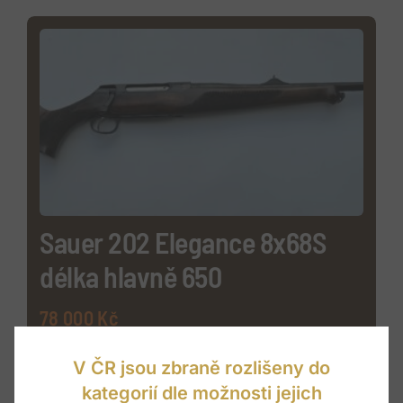
Sauer 202 Elegance 8x68S
délka hlavně 650
78 000
Kč
VÍCE INFO
V ČR jsou zbraně rozlišeny do
kategorií dle možnosti jejich