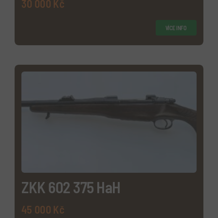
30 000
Kč
VÍCE INFO
ZKK 602 375 HaH
45 000
Kč