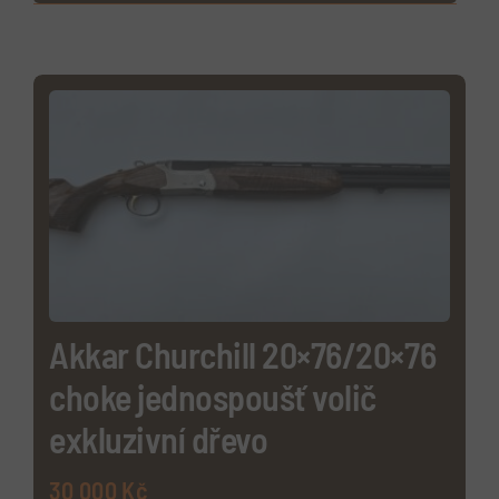
Kontakty
Košík
Akkar Churchill 20×76/20×76
choke jednospoušť volič
exkluzivní dřevo
30 000
Kč